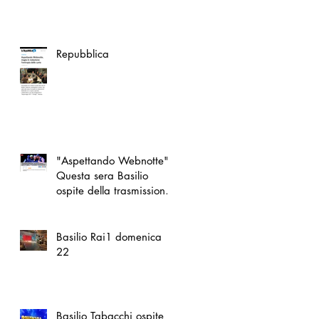
Repubblica
"Aspettando Webnotte"
Questa sera Basilio
ospite della trasmissione
insieme a Paolo Belli,
Basilio Rai1 domenica
22
Basilio Tabacchi ospite