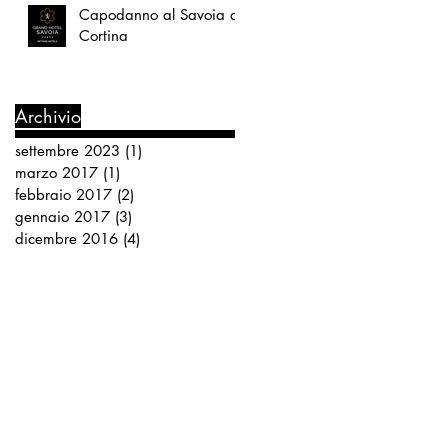
Capodanno al Savoia di
Cortina
Archivio
settembre 2023
(1)
1 post
marzo 2017
(1)
1 post
febbraio 2017
(2)
2 post
gennaio 2017
(3)
3 post
dicembre 2016
(4)
4 post
Magia
Pippo Baudo
RAI1
Seguici