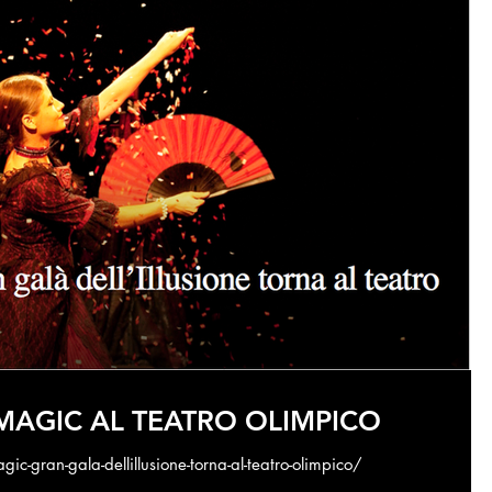
RMAGIC AL TEATRO OLIMPICO
ic-gran-gala-dellillusione-torna-al-teatro-olimpico/