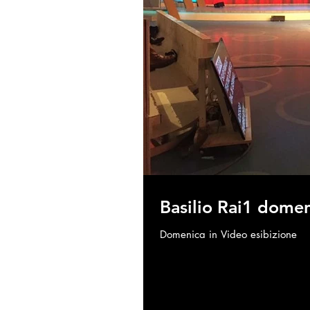
Basilio Rai1 dome
Domenica in Video esibizione