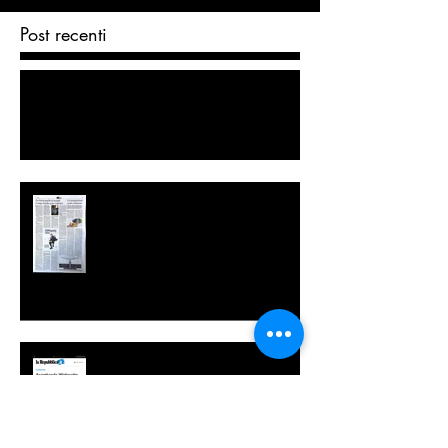
Post recenti
Basilio Tabacchi, professione mago: «Vi
spiego come si diventa prestigiatore in
carriera»
"IL CADORE" PARLA DI BASILIO
Repubblica